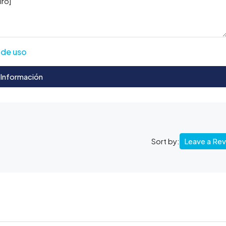
 de uso
 Información
Leave a Re
Sort by: