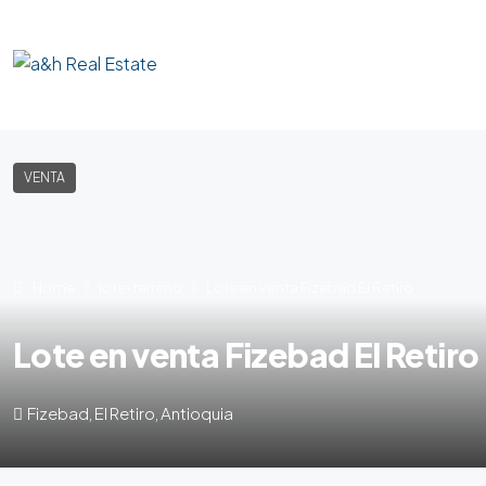
VENTA
Home
lote-terreno
Lote en venta Fizebad El Retiro
Lote en venta Fizebad El Retiro
Fizebad, El Retiro, Antioquia