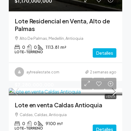
$1,170,000,000
Lote Residencial en Venta, Alto de
Palmas
Alto De Palmas, Medellín, Antioquia
0
0
1113.81
m²
LOTE-TERRENO
Detalles
ayhrealestate.com
2 semanas ago
$7,280,000,000
VENTA
Lote en venta Caldas Antioquia
Caldas, Caldas, Antioquia
0
0
9100
m²
LOTE-TERRENO
Detalles