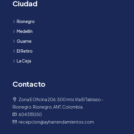
Ciudad
Rionegro
Medellín
Guarne
El Retiro
La Ceja
Contacto
Zona E Oficina 206, 500 mts Vía El Tablazo -
Rionegro. Rionegro, ANT, Colombia.
6043111050
recepcion@ayharrendamientos.com