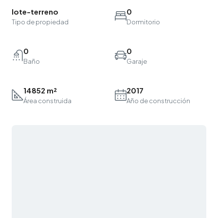
lote-terreno
0
Tipo de propiedad
Dormitorio
0
0
Baño
Garaje
14852 m²
2017
Área construida
Año de construcción