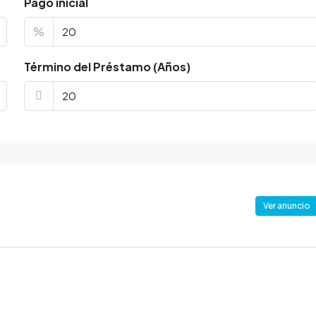
Pago inicial
%
Término del Préstamo (Años)
Ver anuncio