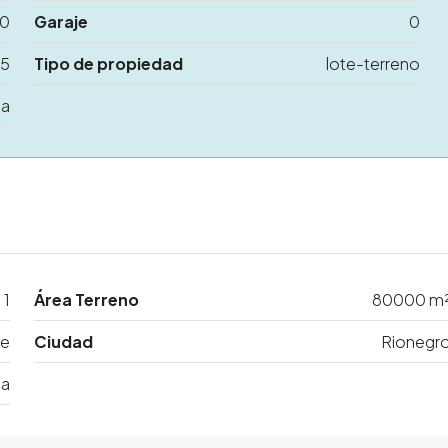
0
Garaje
0
15
Tipo de propiedad
lote-terreno
ta
1
Área Terreno
80000 m
de
Ciudad
Rionegr
ia