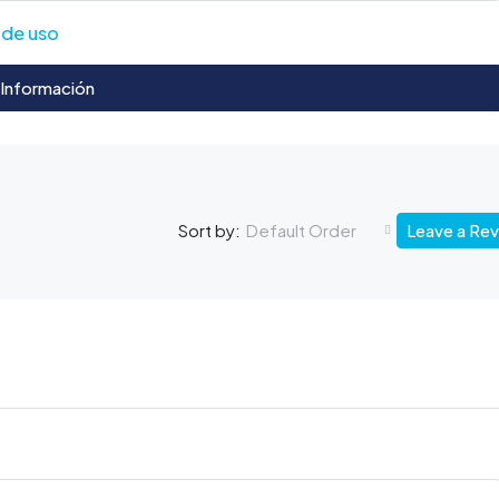
 de uso
 Información
Default Order
Leave a Re
Sort by: