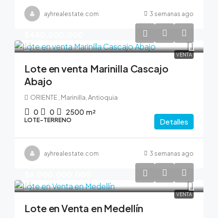
ayhrealestate.com
3 semanas ago
$440,000,000
VENTA
Lote en venta Marinilla Cascajo
Abajo
ORIENTE , Marinilla, Antioquia
0
0
2500
m²
LOTE-TERRENO
Detalles
ayhrealestate.com
3 semanas ago
$6,000,000,000
VENTA
Lote en Venta en Medellín