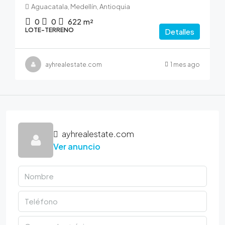
Aguacatala, Medellín, Antioquia
0
0
622
m²
LOTE-TERRENO
Detalles
ayhrealestate.com
1 mes ago
ayhrealestate.com
Ver anuncio