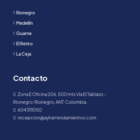
Rionegro
Medellín
Guarne
El Retiro
La Ceja
Contacto
Zona E Oficina 206, 500 mts Vía El Tablazo -
Rionegro. Rionegro, ANT, Colombia.
6043111050
recepcion@ayharrendamientos.com