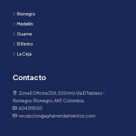
Rionegro
Medellín
Guarne
El Retiro
La Ceja
Contacto
Zona E Oficina 206, 500 mts Vía El Tablazo -
Rionegro. Rionegro, ANT, Colombia.
6043111050
recepcion@ayharrendamientos.com