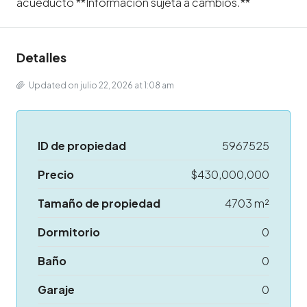
acueducto **Información sujeta a cambios.**
Detalles
Updated on julio 22, 2026 at 1:08 am
ID de propiedad
5967525
Precio
$430,000,000
Tamaño de propiedad
4703 m²
Dormitorio
0
Baño
0
Garaje
0