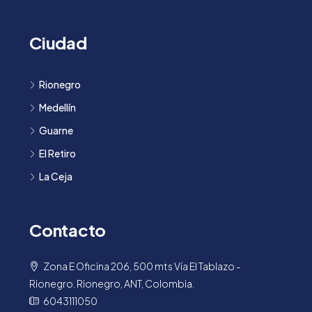
Ciudad
Rionegro
Medellín
Guarne
El Retiro
La Ceja
Contacto
Zona E Oficina 206, 500 mts Vía El Tablazo -
Rionegro. Rionegro, ANT, Colombia.
6043111050