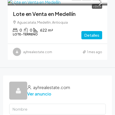
VENTA
Lote en Venta en Medellín
Aguacatala, Medellín, Antioquia
0
0
622
m²
LOTE-TERRENO
Detalles
ayhrealestate.com
1 mes ago
ayhrealestate.com
Ver anuncio