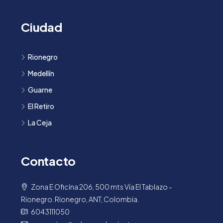
Ciudad
Rionegro
Medellín
Guarne
El Retiro
La Ceja
Contacto
Zona E Oficina 206, 500 mts Vía El Tablazo -
Rionegro. Rionegro, ANT, Colombia.
6043111050