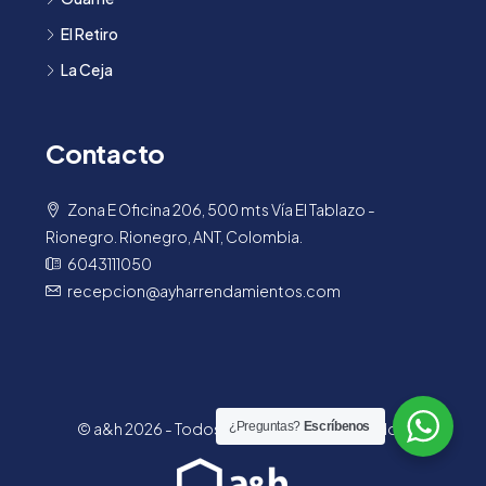
El Retiro
La Ceja
Contacto
Zona E Oficina 206, 500 mts Vía El Tablazo -
Rionegro. Rionegro, ANT, Colombia.
6043111050
recepcion@ayharrendamientos.com
© a&h 2026 - Todos los derechos reservados.
¿Preguntas?
Escríbenos