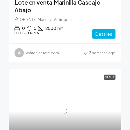
Lote en venta Marinilla Cascajo
Abajo
ORIENTE , Marinilla, Antioquia
0
0
2500
m²
LOTE-TERRENO
Detalles
ayhrealestate.com
3 semanas ago
VENTA