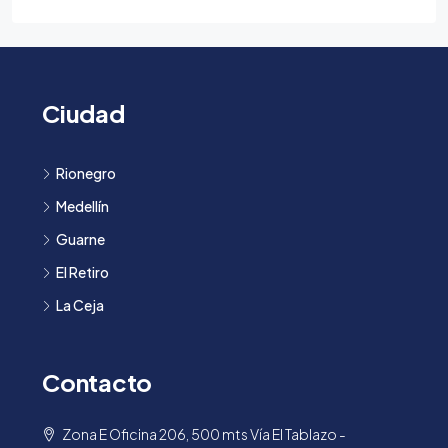
Ciudad
Rionegro
Medellín
Guarne
El Retiro
La Ceja
Contacto
Zona E Oficina 206, 500 mts Vía El Tablazo -