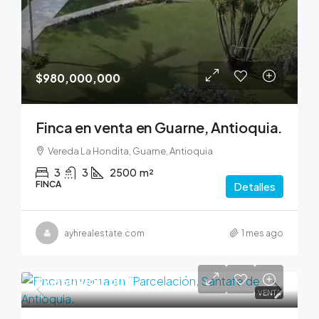
$980,000,000
Finca en venta en Guarne, Antioquia.
Vereda La Hondita, Guarne, Antioquia
3
3
2500
m²
FINCA
Detalles
ayhrealestate.com
1 mes ago
$2,350,000,000
VENTA