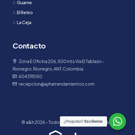
Guarne
El Retiro
La Ceja
Contacto
Zona E Oficina 206, 500 mts Vía El Tablazo -
Rionegro. Rionegro, ANT, Colombia.
6043111050
recepcion@ayharrendamientos.com
¿Preguntas?
Escríbenos
© a&h 2026 - Todos los derechos reservados.