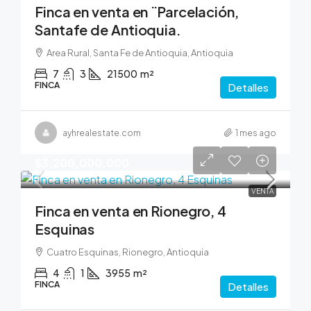
Finca en venta en ¨Parcelación,
Santafe de Antioquia.
Area Rural, Santa Fe de Antioquia, Antioquia
7
3
21500
m²
FINCA
Detalles
ayhrealestate.com
1 mes ago
$3,200,000,000
VENTA
Finca en venta en Rionegro, 4
Esquinas
Cuatro Esquinas, Rionegro, Antioquia
4
1
3955
m²
FINCA
Detalles