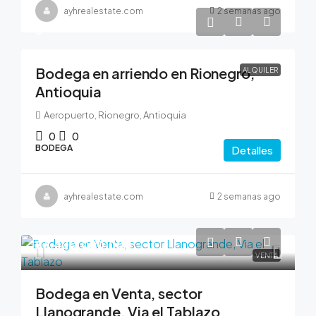
ayhrealestate.com
2 semanas ago
0
Bodega en arriendo en Rionegro,
ALQUILER
Antioquia
Aeropuerto, Rionegro, Antioquia
0
0
BODEGA
Detalles
ayhrealestate.com
2 semanas ago
$6,400,000,000
VENTA
Bodega en Venta, sector
Llanogrande, Via el Tablazo