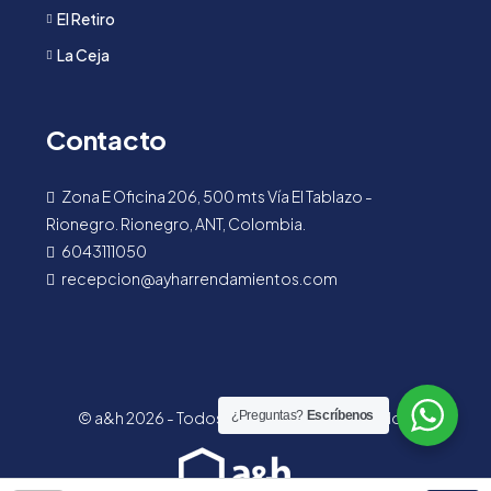
El Retiro
La Ceja
Contacto
Zona E Oficina 206, 500 mts Vía El Tablazo -
Rionegro. Rionegro, ANT, Colombia.
6043111050
recepcion@ayharrendamientos.com
© a&h 2026 - Todos los derechos reservados.
¿Preguntas?
Escríbenos