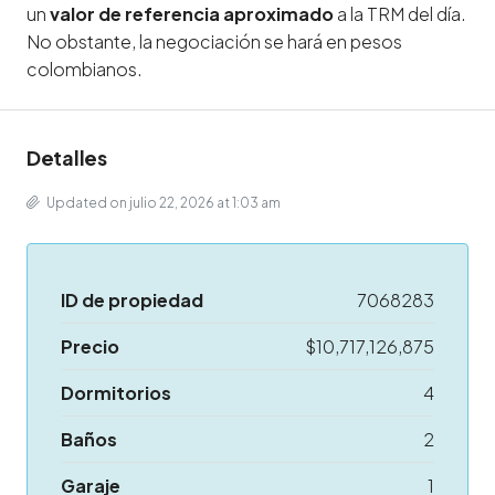
un
valor de referencia aproximado
a la TRM del día.
No obstante, la negociación se hará en pesos
colombianos.
Detalles
Updated on julio 22, 2026 at 1:03 am
ID de propiedad
7068283
Precio
$10,717,126,875
Dormitorios
4
Baños
2
Garaje
1