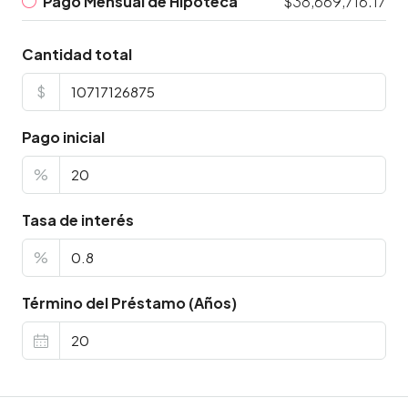
Pago Mensual de Hipoteca
$38,669,716.17
Cantidad total
$
Pago inicial
%
Tasa de interés
%
Término del Préstamo (Años)