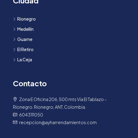
Ciudad
Rionegro
Medellín
Guarne
El Retiro
La Ceja
Contacto
Zona E Oficina 206, 500 mts Vía El Tablazo -
Rionegro. Rionegro, ANT, Colombia.
6043111050
recepcion@ayharrendamientos.com