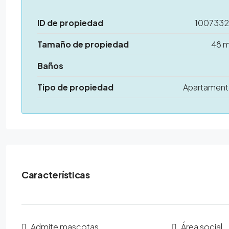
ID de propiedad
100733
Tamaño de propiedad
48 
Baños
Tipo de propiedad
Apartamen
Características
Admite mascotas
Área social