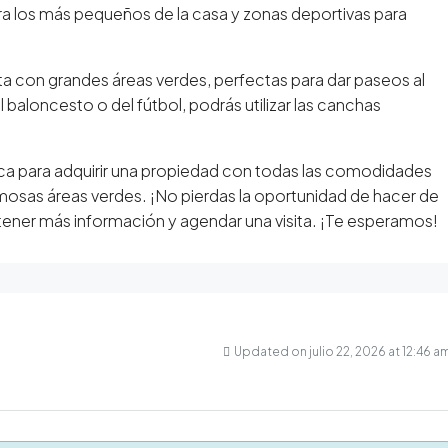
ara los más pequeños de la casa y zonas deportivas para
 con grandes áreas verdes, perfectas para dar paseos al
del baloncesto o del fútbol, podrás utilizar las canchas
ca para adquirir una propiedad con todas las comodidades
osas áreas verdes. ¡No pierdas la oportunidad de hacer de
tener más información y agendar una visita. ¡Te esperamos!
Updated on julio 22, 2026 at 12:46 a