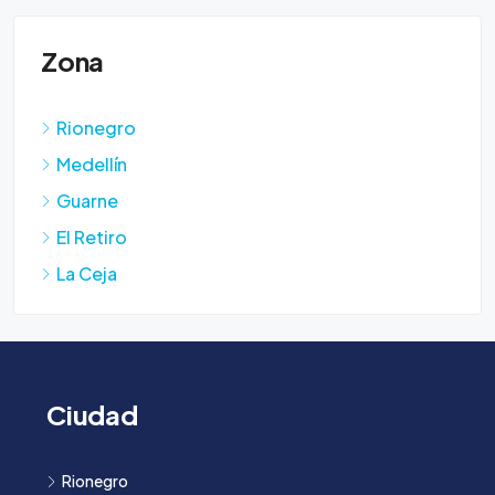
Zona
Rionegro
Medellín
Guarne
El Retiro
La Ceja
Ciudad
Rionegro