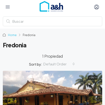
Home
Fredonia
Fredonia
1 Propiedad
Default Order
Sort by:
VENTA