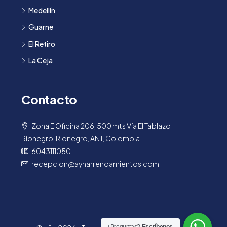
Medellín
Guarne
El Retiro
La Ceja
Contacto
Zona E Oficina 206, 500 mts Vía El Tablazo -
Rionegro. Rionegro, ANT, Colombia.
6043111050
recepcion@ayharrendamientos.com