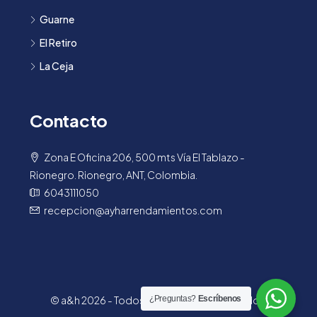
Guarne
El Retiro
La Ceja
Contacto
Zona E Oficina 206, 500 mts Vía El Tablazo -
Rionegro. Rionegro, ANT, Colombia.
6043111050
recepcion@ayharrendamientos.com
© a&h 2026 - Todos los derechos reservados.
¿Preguntas?
Escríbenos