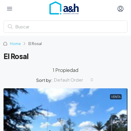
Home
El Rosal
El Rosal
1 Propiedad
Default Order
Sort by:
VENTA