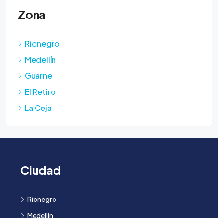
Zona
Rionegro
Medellín
Guarne
El Retiro
La Ceja
Ciudad
Rionegro
Medellín