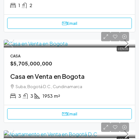
1
2
Email
VENTA
CASA
$5,705,000,000
Casa en Venta en Bogota
Suba, Bogotá D.C., Cundinamarca
3
3
1953
m²
Email