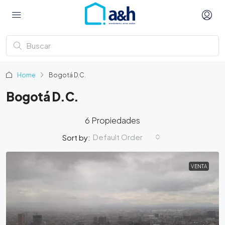
Home
Bogotá D.C.
Bogotá D.C.
6 Propiedades
Default Order
Sort by:
VENTA