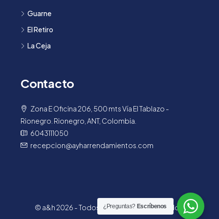
Guarne
El Retiro
La Ceja
Contacto
Zona E Oficina 206, 500 mts Vía El Tablazo -
Rionegro. Rionegro, ANT, Colombia.
6043111050
recepcion@ayharrendamientos.com
© a&h 2026 - Todos los derechos reservados.
¿Preguntas?
Escríbenos