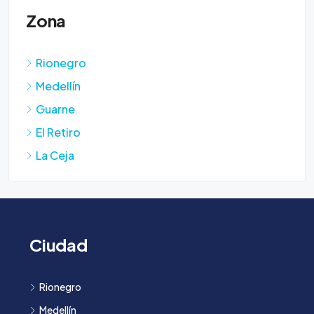
Zona
Rionegro
Medellín
Guarne
El Retiro
La Ceja
Ciudad
Rionegro
Medellín