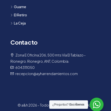
Guarne
El Retiro
La Ceja
Contacto
Zona E Oficina 206, 500 mts Vía El Tablazo -
Rionegro. Rionegro, ANT, Colombia.
6043111050
recepcion@ayharrendamientos.com
© a&h 2026 - Todos los derechos reservados.
¿Preguntas?
Escríbenos