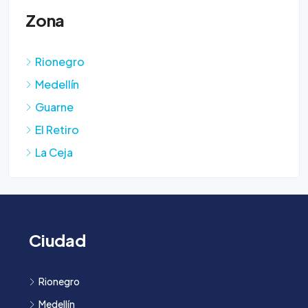
Zona
Rionegro
Medellín
Guarne
El Retiro
La Ceja
Ciudad
Rionegro
Medellín