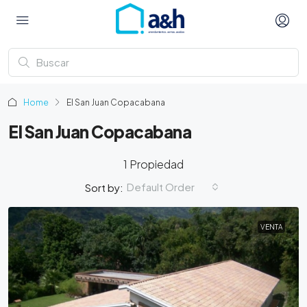
Home
El San Juan Copacabana
El San Juan Copacabana
1 Propiedad
Default Order
Sort by:
VENTA